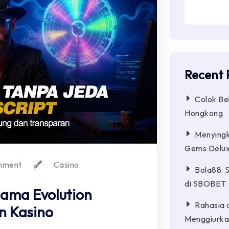
Recent 
Colok Be
Hongkong
Menyingk
Gems Delu
mment
Casino
Bola88: 
di SBOBET
sama Evolution
Rahasia 
n Kasino
Menggiurka