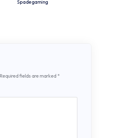
Spadegaming
Required fields are marked
*