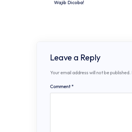
navigation
Wajib Dicoba!
Leave a Reply
Your email address will not be published.
Comment
*