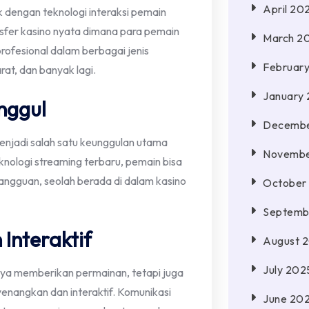
April 20
 dengan teknologi interaksi pemain
osfer kasino nyata dimana para pemain
March 2
rofesional dalam berbagai jenis
Februar
rat, dan banyak lagi.
January
nggul
Decembe
menjadi salah satu keunggulan utama
Novembe
ologi streaming terbaru, pemain bisa
angguan, seolah berada di dalam kasino
October
Septemb
 Interaktif
August 
July 202
nya memberikan permainan, tetapi juga
angkan dan interaktif. Komunikasi
June 20