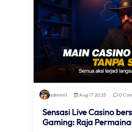
adminn1
Aug 17 2025
0 Co
Sensasi Live Casino ber
Gaming: Raja Permaina