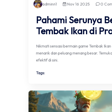
adminn1
Nov 16 2025
0 Co
Pahami Serunya 
Tembak Ikan di Pr
Nikmati sensasi bermain game Tembak Ikan d
menarik dan peluang menang besar. Temukan 
efektif di sini.
Tags: