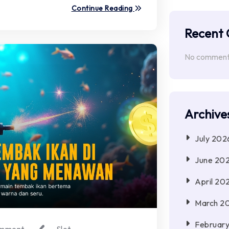
Continue Reading
Recent
No comments
Archive
July 202
June 20
April 20
March 2
Februar
mment
Slot