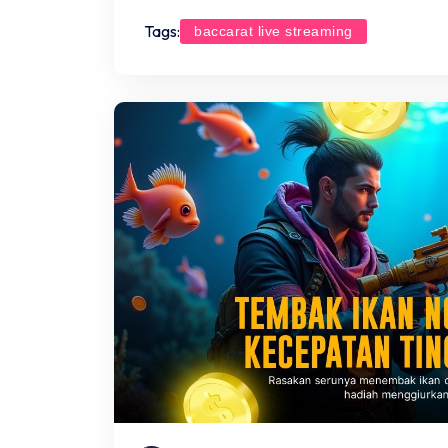
Tags:
baccarat live streaming