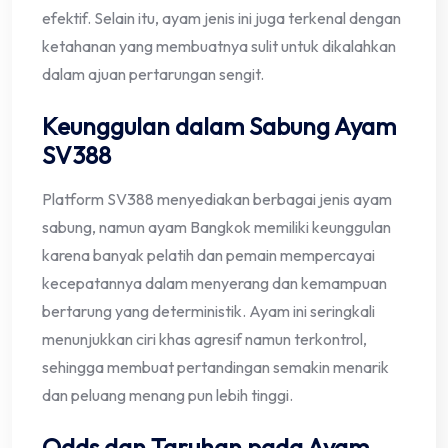
efektif. Selain itu, ayam jenis ini juga terkenal dengan
ketahanan yang membuatnya sulit untuk dikalahkan
dalam ajuan pertarungan sengit.
Keunggulan dalam Sabung Ayam
SV388
Platform SV388 menyediakan berbagai jenis ayam
sabung, namun ayam Bangkok memiliki keunggulan
karena banyak pelatih dan pemain mempercayai
kecepatannya dalam menyerang dan kemampuan
bertarung yang deterministik. Ayam ini seringkali
menunjukkan ciri khas agresif namun terkontrol,
sehingga membuat pertandingan semakin menarik
dan peluang menang pun lebih tinggi.
Odds dan Taruhan pada Ayam