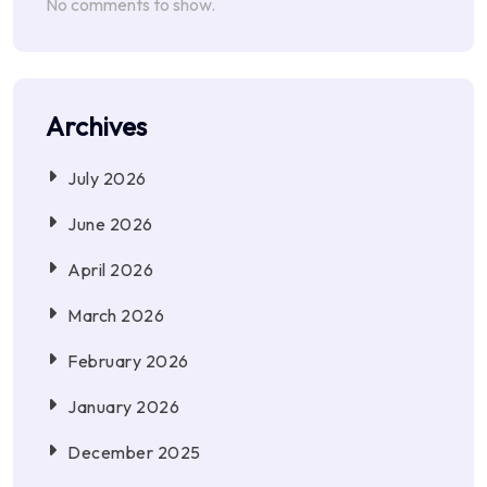
No comments to show.
Archives
July 2026
June 2026
April 2026
March 2026
February 2026
January 2026
December 2025