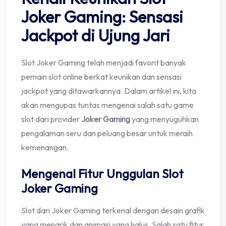
Joker Gaming: Sensasi
Jackpot di Ujung Jari
Slot Joker Gaming telah menjadi favorit banyak
pemain slot online berkat keunikan dan sensasi
jackpot yang ditawarkannya. Dalam artikel ini, kita
akan mengupas tuntas mengenai salah satu game
slot dari provider
Joker Gaming
yang menyuguhkan
pengalaman seru dan peluang besar untuk meraih
kemenangan.
Mengenal Fitur Unggulan Slot
Joker Gaming
Slot dari Joker Gaming terkenal dengan desain grafik
yang menarik dan animasi yang halus. Salah satu fitur