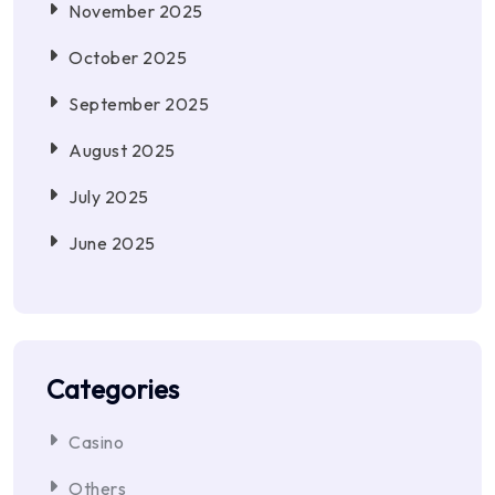
November 2025
October 2025
September 2025
August 2025
July 2025
June 2025
Categories
Casino
Others