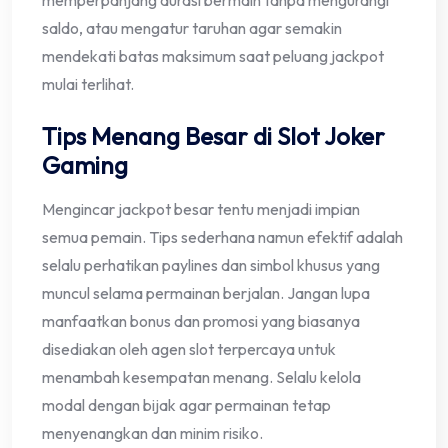
memperpanjang durasi bermain tanpa mengurangi
saldo, atau mengatur taruhan agar semakin
mendekati batas maksimum saat peluang jackpot
mulai terlihat.
Tips Menang Besar di Slot Joker
Gaming
Mengincar jackpot besar tentu menjadi impian
semua pemain. Tips sederhana namun efektif adalah
selalu perhatikan paylines dan simbol khusus yang
muncul selama permainan berjalan. Jangan lupa
manfaatkan bonus dan promosi yang biasanya
disediakan oleh agen slot terpercaya untuk
menambah kesempatan menang. Selalu kelola
modal dengan bijak agar permainan tetap
menyenangkan dan minim risiko.