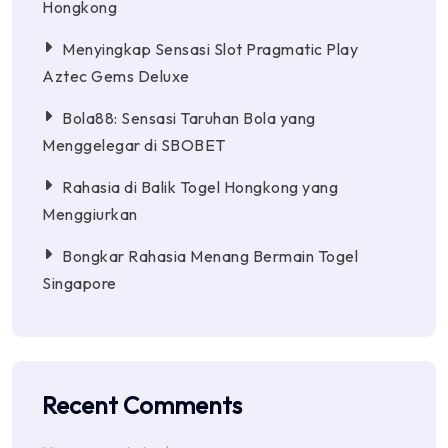
Hongkong
Menyingkap Sensasi Slot Pragmatic Play
Aztec Gems Deluxe
Bola88: Sensasi Taruhan Bola yang
Menggelegar di SBOBET
Rahasia di Balik Togel Hongkong yang
Menggiurkan
Bongkar Rahasia Menang Bermain Togel
Singapore
Recent Comments