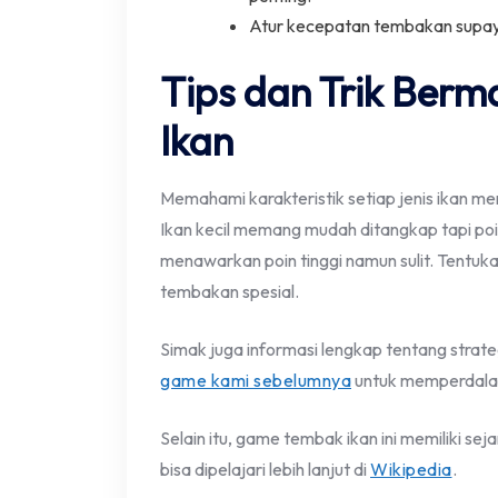
Atur kecepatan tembakan supay
Tips dan Trik Ber
Ikan
Memahami karakteristik setiap jenis ikan m
Ikan kecil memang mudah ditangkap tapi po
menawarkan poin tinggi namun sulit. Tentuk
tembakan spesial.
Simak juga informasi lengkap tentang strat
game kami sebelumnya
untuk memperdalam
Selain itu, game tembak ikan ini memiliki 
bisa dipelajari lebih lanjut di
Wikipedia
.