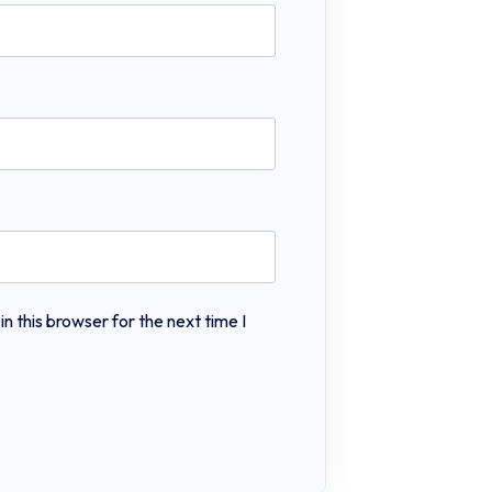
 this browser for the next time I