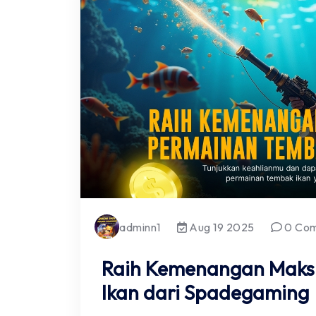
adminn1
Aug 19 2025
0 Co
Raih Kemenangan Maks
Ikan dari Spadegaming