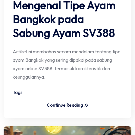
Mengenal Tipe Ayam
Bangkok pada
Sabung Ayam SV388
Artikel ini membahas secara mendalam tentang tipe
ayam Bangkok yang sering dipakai pada sabung
ayam online SV388, termasuk karakteristik dan
keunggulannya.
Tags:
Continue Reading