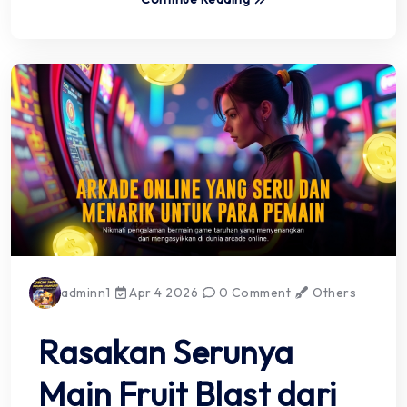
adminn1
Apr 4 2026
0 Comment
Others
Rasakan Serunya
Main Fruit Blast dari