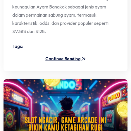
keunggulan Ayam Bangkok sebagai jenis ayam
dalam permainan sabung ayam, termasuk
karakteristik, odds, dan provider populer seperti
SV388 dan S128.
Tags:
Continue Reading