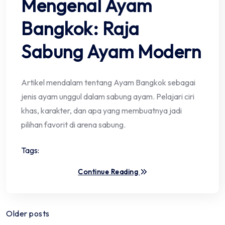
Mengenal Ayam
Bangkok: Raja
Sabung Ayam Modern
Artikel mendalam tentang Ayam Bangkok sebagai
jenis ayam unggul dalam sabung ayam. Pelajari ciri
khas, karakter, dan apa yang membuatnya jadi
pilihan favorit di arena sabung.
Tags:
Continue Reading
Posts
Older posts