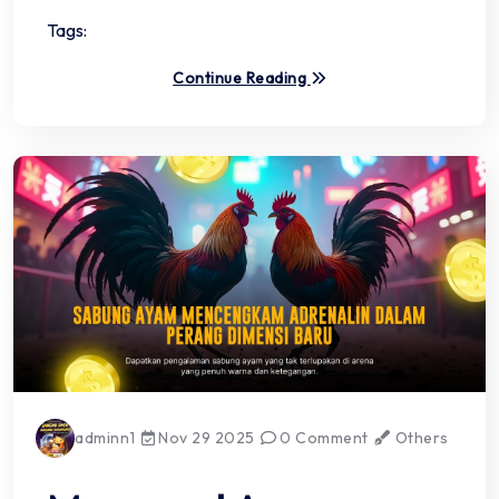
Tags:
Continue Reading
adminn1
Nov 29 2025
0 Comment
Others