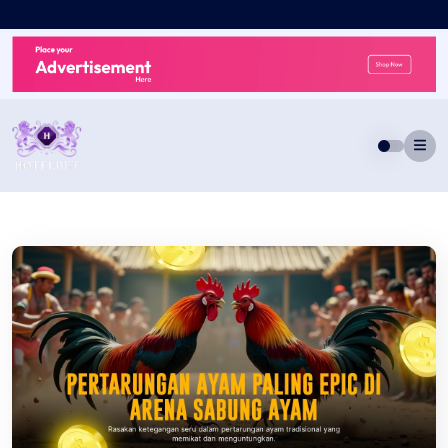
Skip
to
content