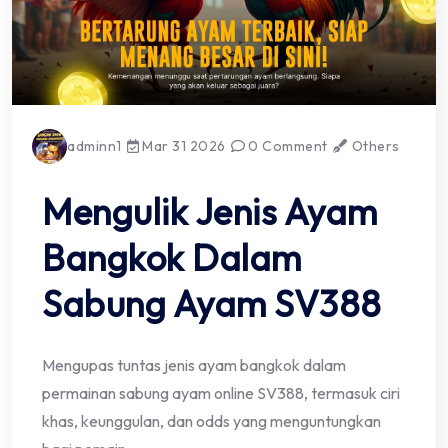
adminn1
Mar 31 2026
0 Comment
Others
Mengulik Jenis Ayam
Bangkok Dalam
Sabung Ayam SV388
Mengupas tuntas jenis ayam bangkok dalam
permainan sabung ayam online SV388, termasuk ciri
khas, keunggulan, dan odds yang menguntungkan