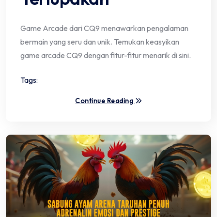
Game Arcade dari CQ9 menawarkan pengalaman
bermain yang seru dan unik. Temukan keasyikan
game arcade CQ9 dengan fitur-fitur menarik di sini.
Tags:
Continue Reading