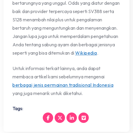
bertarungnya yang unggul. Odds yang diatur dengan
baik dan provider terpercaya seperti SV388 serta
S128 menambah nilai plus untuk pengalaman
bertaruh yang menguntungkan dan menyenangkan.
Jangan lupa juga untuk memperdalam pengetahuan
Anda tentang sabung ayam dan berbagai jenisnya
seperti yang bisa ditemukan di
Wikipedia
.
Untuk informasi terkait lainnya, anda dapat
membaca artikel kami sebelumnya mengenai
berbagai jenis permainan tradisional Indonesia
yang juga menarik untuk diketahui.
Tags: