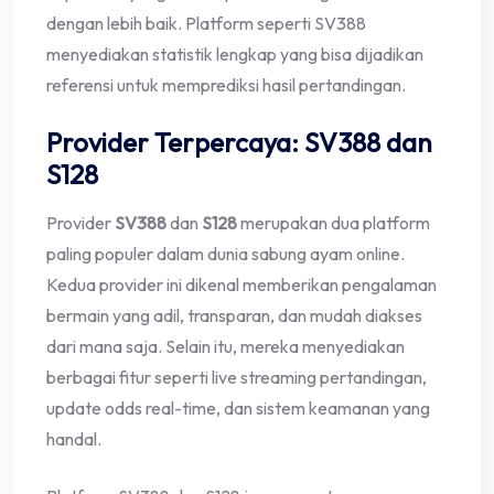
dengan lebih baik. Platform seperti SV388
menyediakan statistik lengkap yang bisa dijadikan
referensi untuk memprediksi hasil pertandingan.
Provider Terpercaya: SV388 dan
S128
Provider
SV388
dan
S128
merupakan dua platform
paling populer dalam dunia sabung ayam online.
Kedua provider ini dikenal memberikan pengalaman
bermain yang adil, transparan, dan mudah diakses
dari mana saja. Selain itu, mereka menyediakan
berbagai fitur seperti live streaming pertandingan,
update odds real-time, dan sistem keamanan yang
handal.