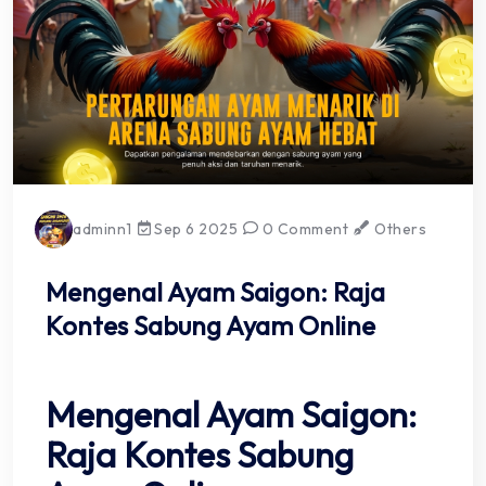
adminn1
Sep 6 2025
0 Comment
Others
Mengenal Ayam Saigon: Raja
Kontes Sabung Ayam Online
Mengenal Ayam Saigon:
Raja Kontes Sabung