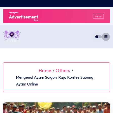
Skip
to
content
Home
Others
/
/
Mengenal Ayam Saigon: Raja Kontes Sabung
Ayam Online