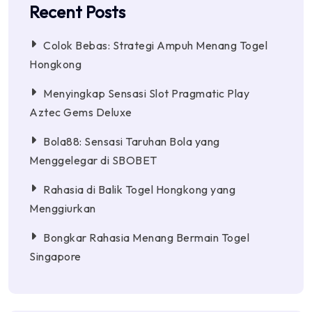
Recent Posts
Colok Bebas: Strategi Ampuh Menang Togel
Hongkong
Menyingkap Sensasi Slot Pragmatic Play
Aztec Gems Deluxe
Bola88: Sensasi Taruhan Bola yang
Menggelegar di SBOBET
Rahasia di Balik Togel Hongkong yang
Menggiurkan
Bongkar Rahasia Menang Bermain Togel
Singapore