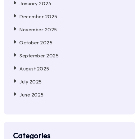
January 2026
December 2025
November 2025
October 2025
September 2025
August 2025
July 2025
June 2025
Categories