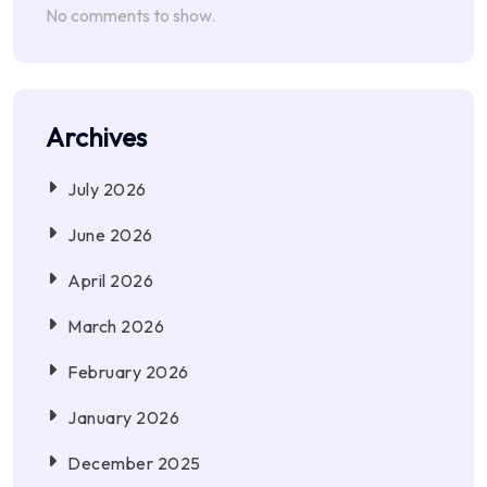
No comments to show.
Archives
July 2026
June 2026
April 2026
March 2026
February 2026
January 2026
December 2025