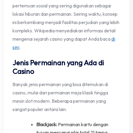
pertemuan sosial yang sering digunakan sebagai
lokasi hiburan dan permainan. Seiring waktu, konsep
ini berkembang menjadi fasilitas perjudian yang lebih
kompleks. Wikipedia menyediakan informasi detail
mengenai sejarah casino yang dapat Anda baca
di
sini
.
Jenis Permainan yang Ada di
Casino
Banyak jenis permainan yang bisa ditemukan di
casino, mulai dari permainan meja klasik hingga
mesin slot modern. Beberapa permainan yang
sangat populer antara lain:
Blackjack:
Permainan kartu dengan
tujuan mencapai nilai total 21 tanpa