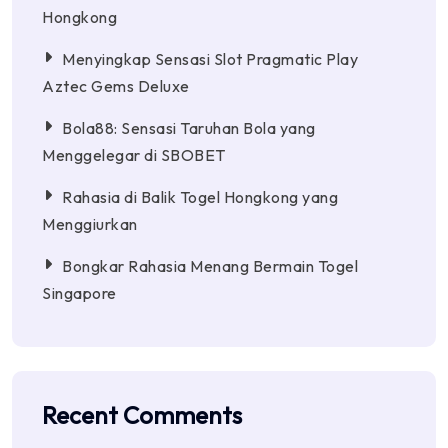
Hongkong
Menyingkap Sensasi Slot Pragmatic Play
Aztec Gems Deluxe
Bola88: Sensasi Taruhan Bola yang
Menggelegar di SBOBET
Rahasia di Balik Togel Hongkong yang
Menggiurkan
Bongkar Rahasia Menang Bermain Togel
Singapore
Recent Comments