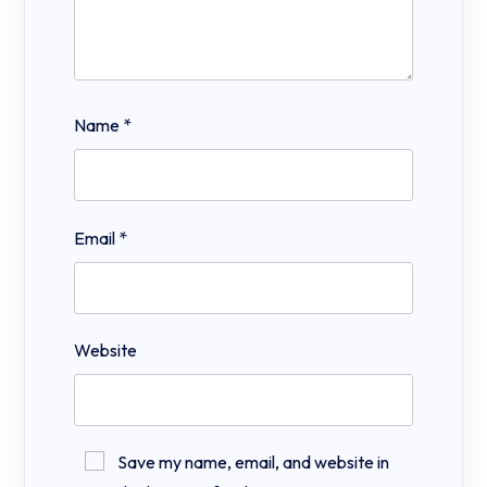
Name
*
Email
*
Website
Save my name, email, and website in