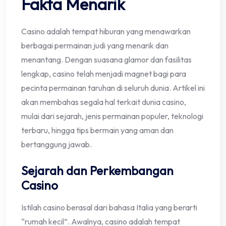
Fakta Menarik
Casino adalah tempat hiburan yang menawarkan
berbagai permainan judi yang menarik dan
menantang. Dengan suasana glamor dan fasilitas
lengkap, casino telah menjadi magnet bagi para
pecinta permainan taruhan di seluruh dunia. Artikel ini
akan membahas segala hal terkait dunia casino,
mulai dari sejarah, jenis permainan populer, teknologi
terbaru, hingga tips bermain yang aman dan
bertanggung jawab.
Sejarah dan Perkembangan
Casino
Istilah casino berasal dari bahasa Italia yang berarti
“rumah kecil”. Awalnya, casino adalah tempat