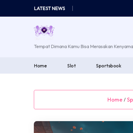
Skip
LATEST NEWS
to
content
Tempat Dimana Kamu Bisa Merasakan Kenyama
Home
Slot
Sportsbook
Home
Sp
/