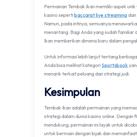
Permainan Tembak Ikan memiliki aspek uni
kasino seperti
baccarat live streaming
dan
Namun, pada intinya, semuanya menawarka
menantang. Bagi Anda yang sudah familiar
Ikan memberikan dimensi baru dalam pengal
Untuk informasi lebih lanjut tentang berbaga
Anda bisa melihat kategori
Sportsbook
yang
menarik terkait peluang dan strategi judi.
Kesimpulan
Tembak Ikan adalah permainan yang memad
strategi dalam dunia kasino online. Dengan 
mendukung, permainan ini layak untuk dicoba
untuk bermain dengan bijak dan memanfaatk