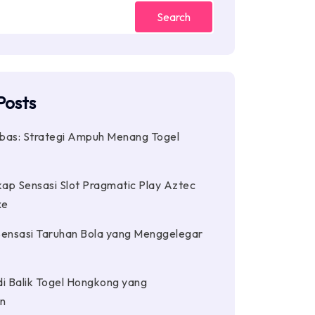
Search
Posts
bas: Strategi Ampuh Menang Togel
ap Sensasi Slot Pragmatic Play Aztec
xe
Sensasi Taruhan Bola yang Menggelegar
di Balik Togel Hongkong yang
n