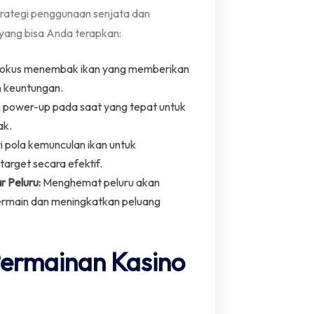
rategi penggunaan senjata dan
s yang bisa Anda terapkan:
okus menembak ikan yang memberikan
n keuntungan.
power-up pada saat yang tepat untuk
ak.
i pola kemunculan ikan untuk
arget secara efektif.
r Peluru:
Menghemat peluru akan
main dan meningkatkan peluang
Permainan Kasino