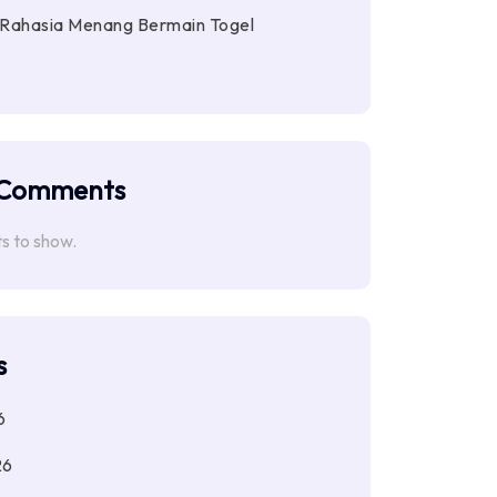
Rahasia Menang Bermain Togel
 Comments
 to show.
s
6
26