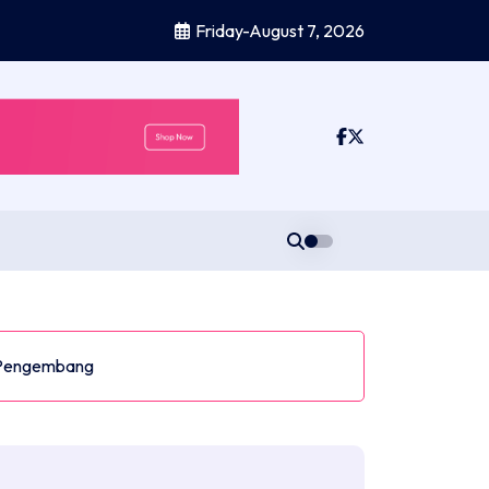
Friday-August 7, 2026
 Pengembang