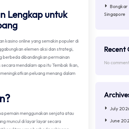
Bongkar 
n Lengkap untuk
Singapore
bang
 kasino online yang semakin populer di
Recent
ggabungkan elemen aksi dan strategi,
g berbeda dibandingkan permainan
No comments
as secara mendalam apa itu Tembak Ikan,
t meningkatkan peluang menang dalam
Archive
an?
July 202
na pemain menggunakan senjata atau
June 20
g muncul di layar layar secara