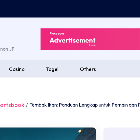
nan JP
Casino
Togel
Others
ortsbook
/
Tembak Ikan: Panduan Lengkap untuk Pemain dan