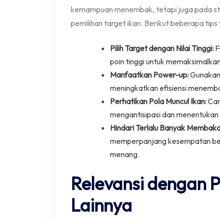
kemampuan menembak, tetapi juga pada st
pemilihan target ikan. Berikut beberapa tip
Pilih Target dengan Nilai Tinggi:
F
poin tinggi untuk memaksimalka
Manfaatkan Power-up:
Gunakan 
meningkatkan efisiensi menemb
Perhatikan Pola Muncul Ikan:
Car
mengantisipasi dan menentukan t
Hindari Terlalu Banyak Membaka
memperpanjang kesempatan ber
menang.
Relevansi dengan 
Lainnya