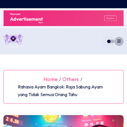
Skip
to
content
Home
Others
/
/
Rahasia Ayam Bangkok: Raja Sabung Ayam
yang Tidak Semua Orang Tahu