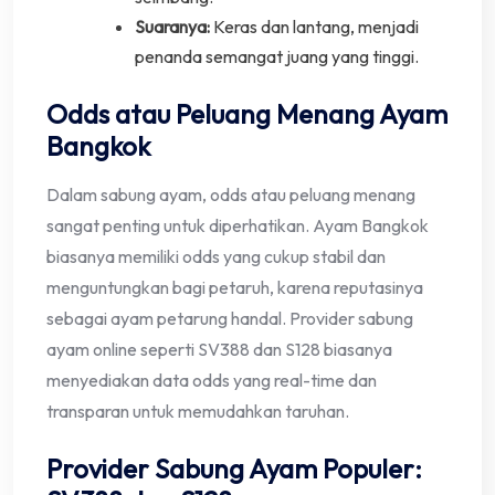
Suaranya:
Keras dan lantang, menjadi
penanda semangat juang yang tinggi.
Odds atau Peluang Menang Ayam
Bangkok
Dalam sabung ayam, odds atau peluang menang
sangat penting untuk diperhatikan. Ayam Bangkok
biasanya memiliki odds yang cukup stabil dan
menguntungkan bagi petaruh, karena reputasinya
sebagai ayam petarung handal. Provider sabung
ayam online seperti SV388 dan S128 biasanya
menyediakan data odds yang real-time dan
transparan untuk memudahkan taruhan.
Provider Sabung Ayam Populer: