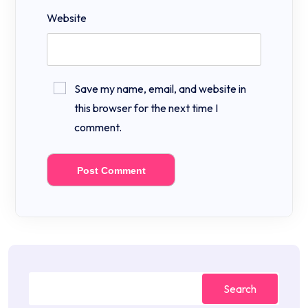
Website
Save my name, email, and website in
this browser for the next time I
comment.
Search