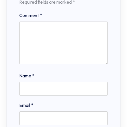
Required fields are marked
*
Comment
*
Name
*
Email
*