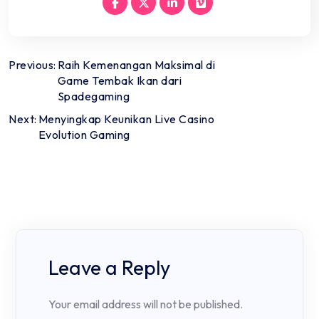
Post
Previous:
Raih Kemenangan Maksimal di
Game Tembak Ikan dari
navigation
Spadegaming
Next:
Menyingkap Keunikan Live Casino
Evolution Gaming
Leave a Reply
Your email address will not be published.