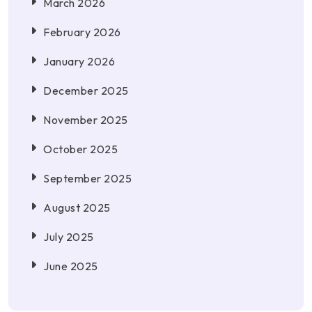
March 2026
February 2026
January 2026
December 2025
November 2025
October 2025
September 2025
August 2025
July 2025
June 2025