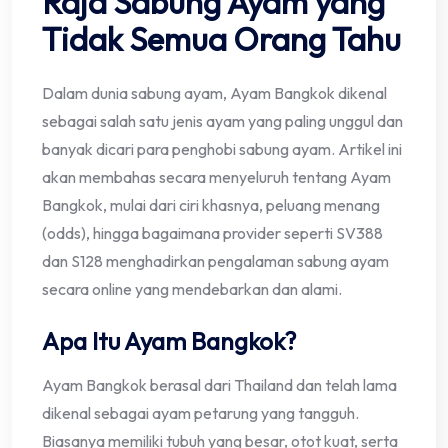
Raja Sabung Ayam yang
Tidak Semua Orang Tahu
Dalam dunia sabung ayam, Ayam Bangkok dikenal
sebagai salah satu jenis ayam yang paling unggul dan
banyak dicari para penghobi sabung ayam. Artikel ini
akan membahas secara menyeluruh tentang Ayam
Bangkok, mulai dari ciri khasnya, peluang menang
(odds), hingga bagaimana provider seperti SV388
dan S128 menghadirkan pengalaman sabung ayam
secara online yang mendebarkan dan alami.
Apa Itu Ayam Bangkok?
Ayam Bangkok berasal dari Thailand dan telah lama
dikenal sebagai ayam petarung yang tangguh.
Biasanya memiliki tubuh yang besar, otot kuat, serta