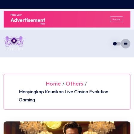
Skip
to
content
Home
Others
/
/
Menyingkap Keunikan Live Casino Evolution
Gaming