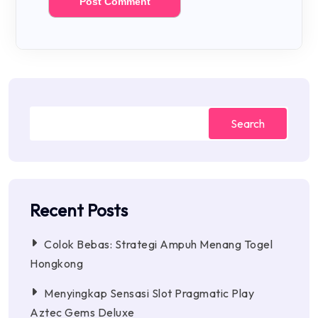
Search
Recent Posts
Colok Bebas: Strategi Ampuh Menang Togel
Hongkong
Menyingkap Sensasi Slot Pragmatic Play
Aztec Gems Deluxe