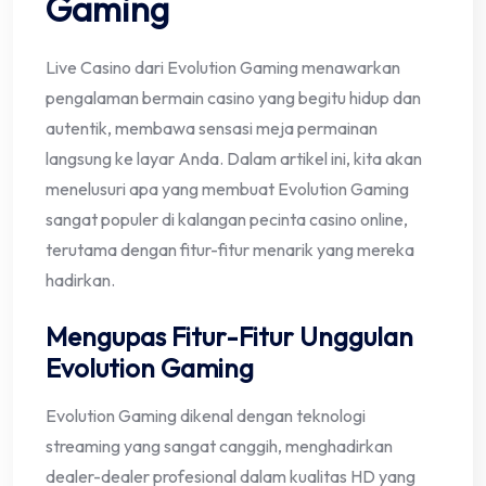
Gaming
Live Casino dari Evolution Gaming menawarkan
pengalaman bermain casino yang begitu hidup dan
autentik, membawa sensasi meja permainan
langsung ke layar Anda. Dalam artikel ini, kita akan
menelusuri apa yang membuat Evolution Gaming
sangat populer di kalangan pecinta casino online,
terutama dengan fitur-fitur menarik yang mereka
hadirkan.
Mengupas Fitur-Fitur Unggulan
Evolution Gaming
Evolution Gaming dikenal dengan teknologi
streaming yang sangat canggih, menghadirkan
dealer-dealer profesional dalam kualitas HD yang